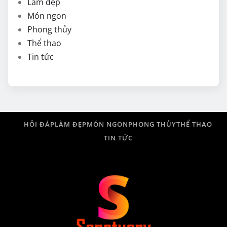
Làm đẹp
Món ngon
Phong thủy
Thể thao
Tin tức
HỎI ĐÁP
LÀM ĐẸP
MÓN NGON
PHONG THỦY
THỂ THAO
TIN TỨC