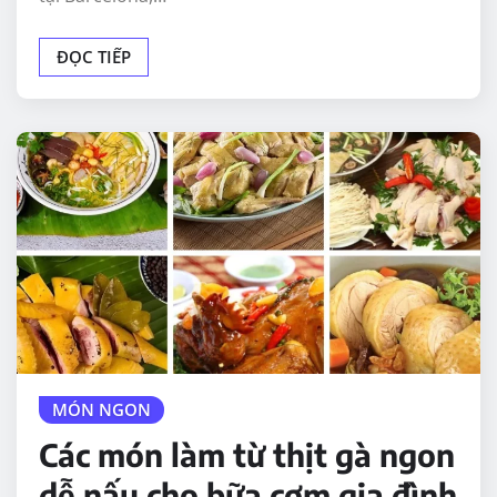
ĐỌC TIẾP
MÓN NGON
Các món làm từ thịt gà ngon
dễ nấu cho bữa cơm gia đình