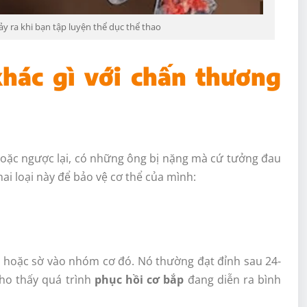
ảy ra khi bạn tập luyện thể dục thể thao
hác gì với chấn thương
 hoặc ngược lại, có những ông bị nặng mà cứ tưởng đau
hai loại này để bảo vệ cơ thể của mình:
ỗi hoặc sờ vào nhóm cơ đó. Nó thường đạt đỉnh sau 24-
cho thấy quá trình
phục hồi cơ bắp
đang diễn ra bình