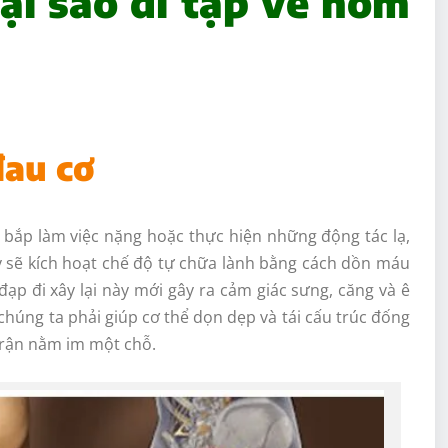
ại sao đi tập về hôm
đau cơ
ơ bắp làm việc nặng hoặc thực hiện những động tác lạ,
 này sẽ kích hoạt chế độ tự chữa lành bằng cách dồn máu
ạp đi xây lại này mới gây ra cảm giác sưng, căng và ê
húng ta phải giúp cơ thể dọn dẹp và tái cấu trúc đống
trận nằm im một chỗ.